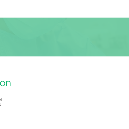
ion
et
8